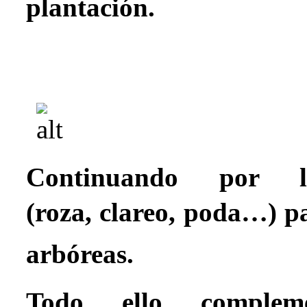
plantación.

Continuando por
(roza,
clareo, poda…) 
arbóreas.
Todo ello compl